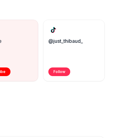
e
@just_thibaud_
ibe
Follow