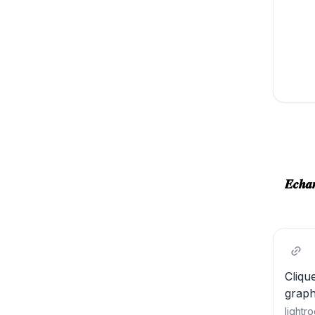
𝑬𝒄𝒉𝒂𝒏
Cliqu
graph
light