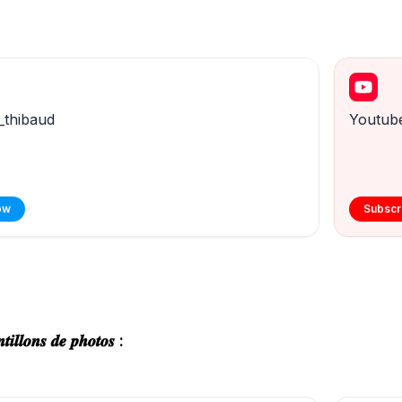
_thibaud
Youtub
ow
Subscr
𝒕𝒊𝒍𝒍𝒐𝒏𝒔 𝒅𝒆 𝒑𝒉𝒐𝒕𝒐𝒔 :