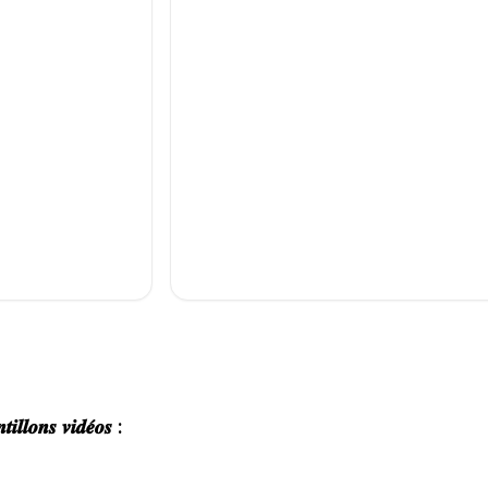
𝒊𝒍𝒍𝒐𝒏𝒔 𝒗𝒊𝒅𝒆́𝒐𝒔 :