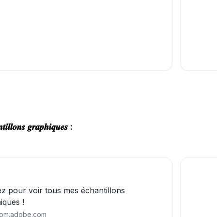
𝒕𝒊𝒍𝒍𝒐𝒏𝒔 𝒈𝒓𝒂𝒑𝒉𝒊𝒒𝒖𝒆𝒔 :
ez pour voir tous mes échantillons
iques !
room.adobe.com