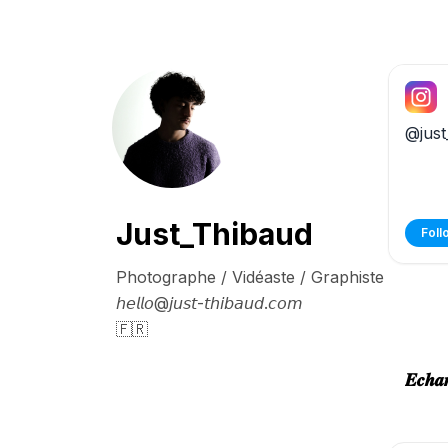
@just
Just_Thibaud
Foll
Photographe / Vidéaste / Graphiste 

𝘩𝘦𝘭𝘭𝘰@𝘫𝘶𝘴𝘵-𝘵𝘩𝘪𝘣𝘢𝘶𝘥.𝘤𝘰𝘮

🇫🇷
𝑬𝒄𝒉𝒂𝒏