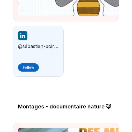
Watch
@sébastien-poiret-baa103117
Follow
Montages - documentaire nature 🦊