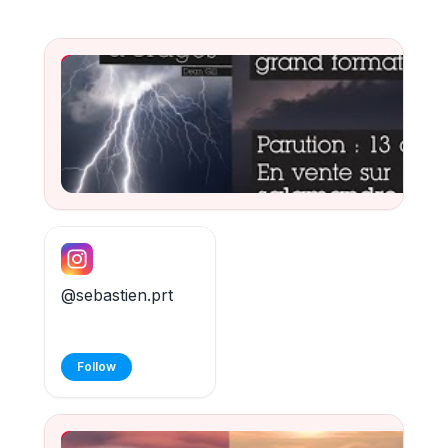
Chasseur d'orages - making of
Watch
@sebastien.prt
Follow