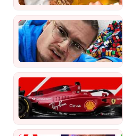
Watch
J’ai Testé mes LIMITES en Réalisant 10 Tâches S
Watch
YouTube Video
Watch