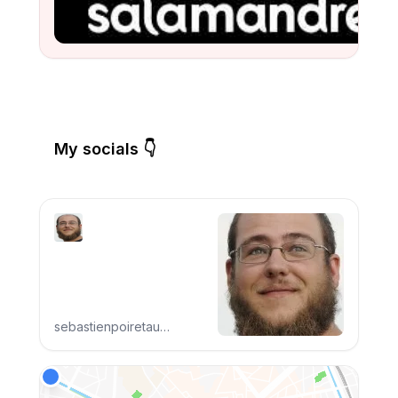
Watch
My socials 👇
sebastienpoiretaudiovisuel.com