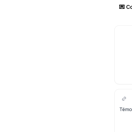
💌 C
Témo