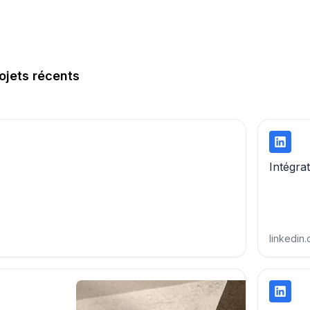
rojets récents
l
edin
Intégrat
linkedin