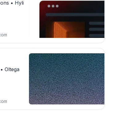
tions • Hyli
.com
 • Oltega
.com