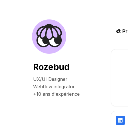
🎨 P
Profi
Link
Rozebud
UX/UI Designer 

Webflow integrator

+10 ans d'expérience