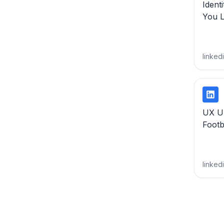
Identi
You 
linked
UX UI
Footb
linked