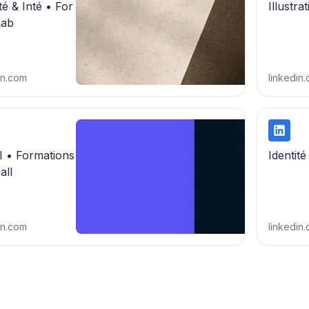
té & Inté • For
Illustra
Lab
in.com
linkedin
 • Formations
Identité
all
in.com
linkedin