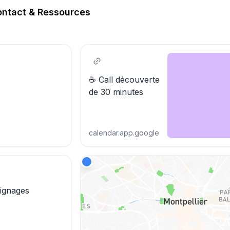
ontact & Ressources
☕️ Call découverte
de 30 minutes
calendar.app.google
ignages