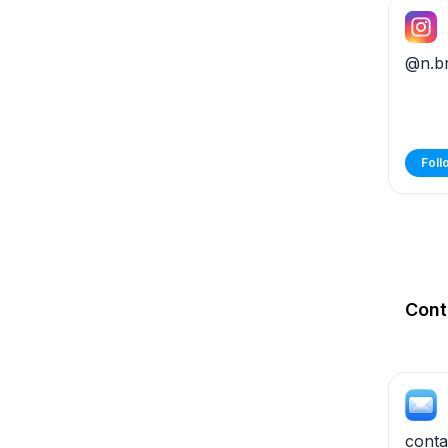
@n.br
Foll
Cont
conta