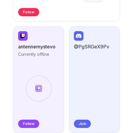
Follow
antennemystevo
@PgSRGeX9Pv
Currently offline
Follow
Join