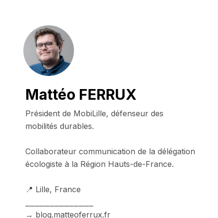
Mattéo FERRUX
Président de MobiLille, défenseur des 
mobilités durables.

Collaborateur communication de la délégation 
écologiste à la Région Hauts-de-France.

📍 Lille, France

⎯⎯⎯⎯⎯⎯⎯⎯⎯⎯⎯⎯⎯⎯

→ blog.matteoferrux.fr
