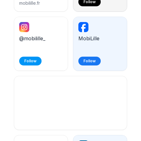
Follow
mobilille.fr
@mobilille_
MobiLille
L'appli
Follow
Follow
MobiLille