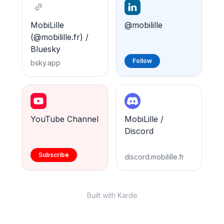
MobiLille
@mobilille
(@mobilille.fr) /
Bluesky
Follow
bsky.app
YouTube Channel
MobiLille /
Discord
Subscribe
discord.mobilille.fr
Built with Karde