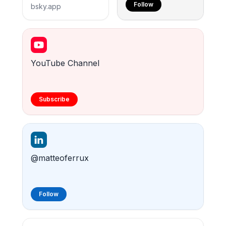
Follow
bsky.app
YouTube Channel
Subscribe
@matteoferrux
Follow