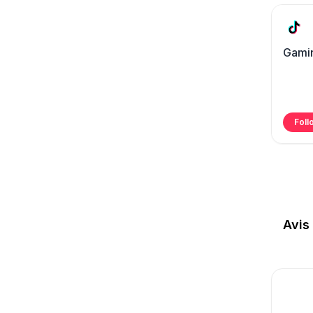
Gami
Foll
Avis