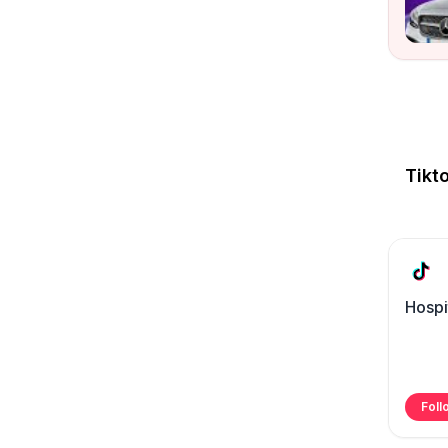
Wat
Tikt
Hospi
Foll