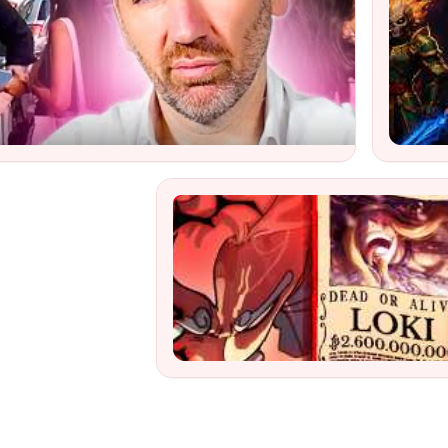
ube Video
Traile
ch
Watch
One Piece chapitre 1140 Review
Watch