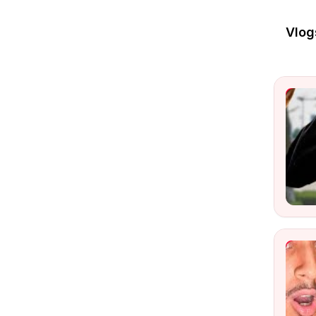
Vlog
LBJ |
Wat
Livre