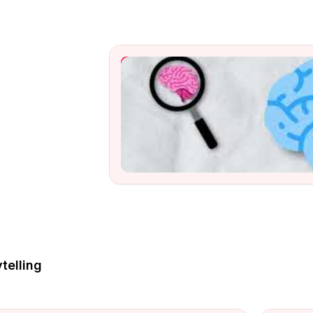
ShowReel
Watch
telling