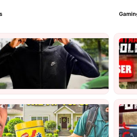
s
Gamin
 Ma PREMIERE video Youtube au quartier *Y’a faillit avoir 
Contrab
ch
Watch
ur Bizzare
YouTub