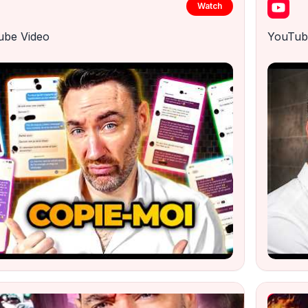
Watch
ube Video
YouTub