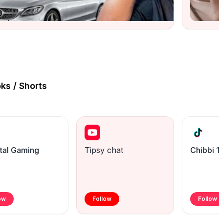
ch
Watch
oks / Shorts
tal Gaming
Tipsy chat
Chibbi 
ow
Follow
Follow