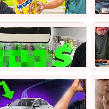
ch
Watch
ube Video
YouTub
ch
Watch
 Mercedes
Hopital