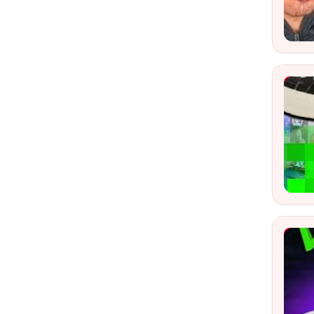
Wat
YouT
Wat
Vlog