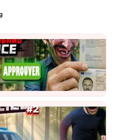
g
bagarre*(ghetto 😂)
and Police
e Video