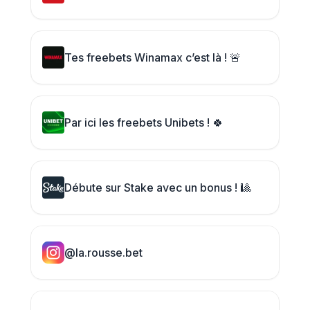
Tes freebets Winamax c’est là ! 🚨
Par ici les freebets Unibets ! 🍀
Débute sur Stake avec un bonus ! 🎱
@la.rousse.bet