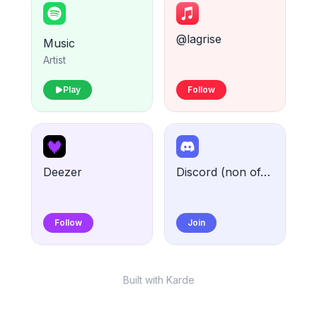
@lagrise
Music
Artist
Play
Follow
Deezer
Discord (non officiel)
Follow
Join
Built with Karde