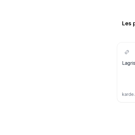
Les 
Lagri
karde
Créa
du