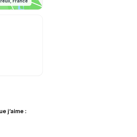
ise
reuil, France
ue j’aime :