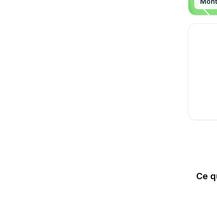
Lagr
Mont
🥷🔱
Ce q