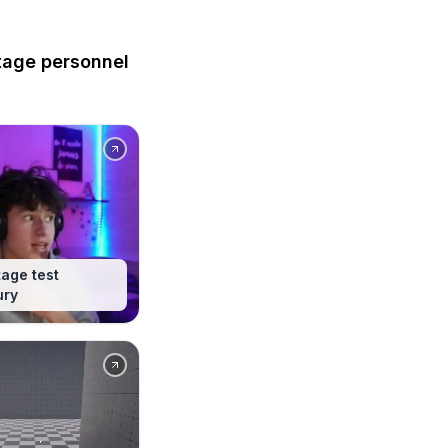
age personnel
age test
ury