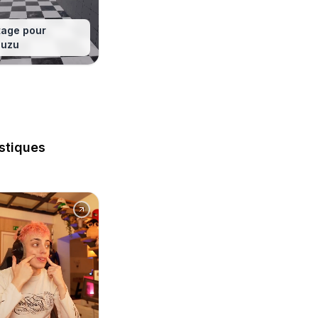
age pour
ouzu
istiques