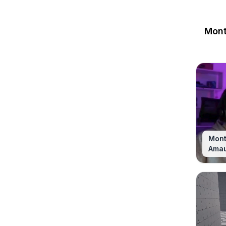
Mont
Mont
Ama