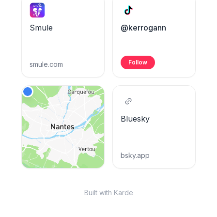
Smule
@kerrogann
Follow
smule.com
Bluesky
bsky.app
Built with Karde