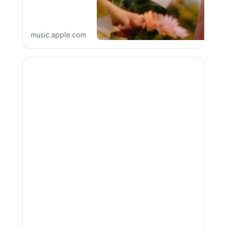
Curriculum
music.apple.com
Vitae