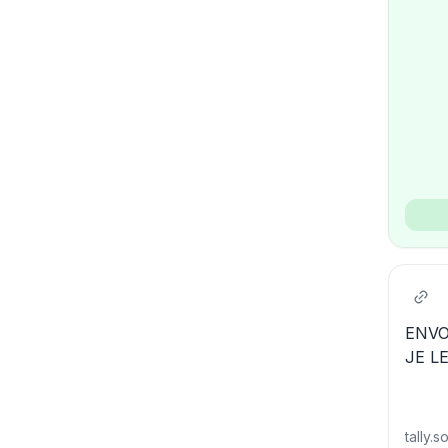
ENVO
JE L
TRAN
MUSI
tally.s