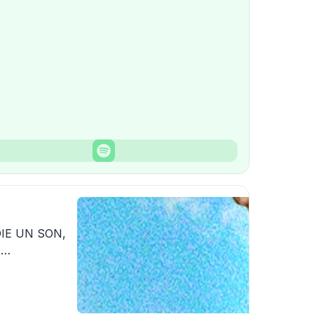
IE UN SON,
E
SFORME EN
QUE !
o