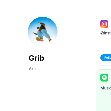
@inst
Grib
Foll
Artist
Musi