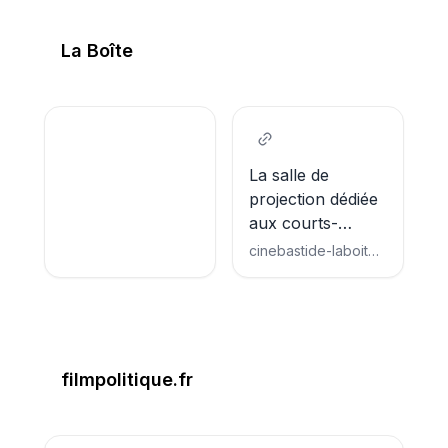
La Boîte
La salle de
projection dédiée
aux courts-
métrages toute
cinebastide-laboite.org
l'année !
filmpolitique.fr