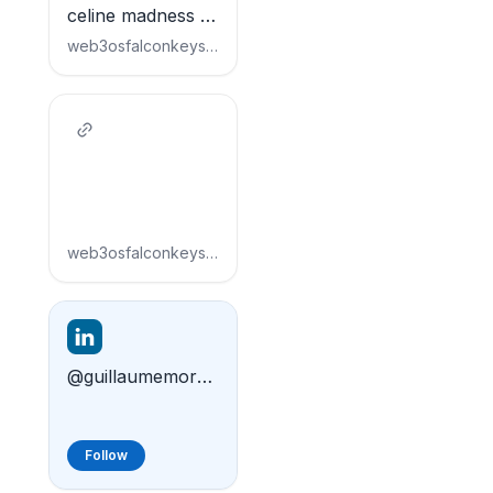
celine madness 12
Léa Pierron Altina
web3osfalconkeys.wordpress.com
Krystal Luna
White Lady Shoot
Élodie Shoot
video With
Charlotte Bailey
web3osfalconkeys.wordpress.com
@guillaumemoreau
Follow