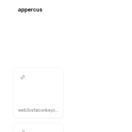
appercus
web3osfalconkeys.wordpress.com