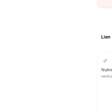
Lien 
Nutri
rwrd.i