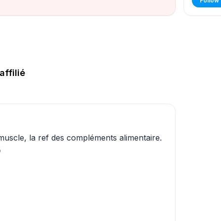
Follow
affilié
muscle, la ref des compléments alimentaire.
o