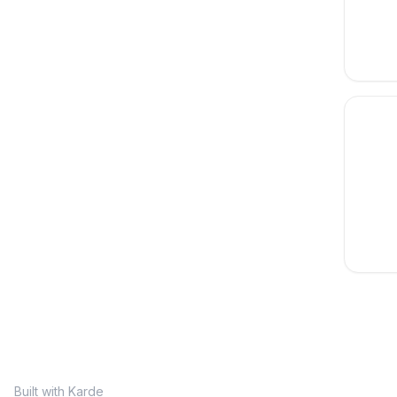
Stat
de
Lava
Cae
Louv
Built with Karde