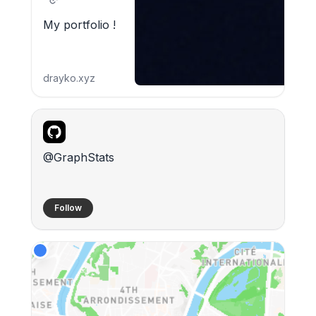
My portfolio !
drayko.xyz
@GraphStats
Follow