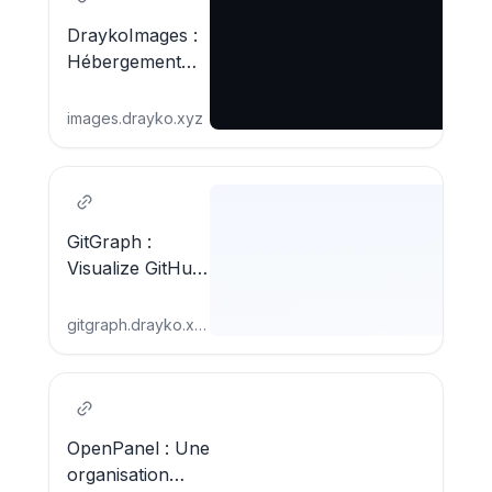
DraykoImages :
Hébergement
d’images
performant et
images.drayko.xyz
sécurisé
GitGraph :
Visualize GitHub
profiles and
repositories with
gitgraph.drayko.xyz
premium
analytics.
OpenPanel : Une
organisation