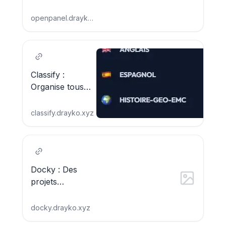
open source qui
crée des panels
openpanel.drayko.xyz
afin de rendre
l’hébergement
plus simple à
gérer
Classify :
Organise tous
tes cours en un
seul endroit
classify.drayko.xyz
Docky : Des
projets
modernes et
innovants
docky.drayko.xyz