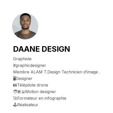
DAANE DESIGN
Graphiste

#graphicdesigner

Membre ALAM T.Design Technicien d’image .

🖥️Designer

📸Télépilote drone

🧑🏽‍💻Motion designer

🚀Formateur en infographie

🕹️Réalisateur