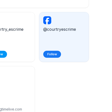
try_escrime
@courtryescrime
ow
Follow
gtimelive.com