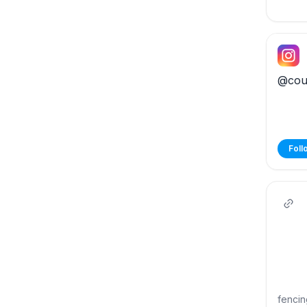
@cour
Foll
fencin