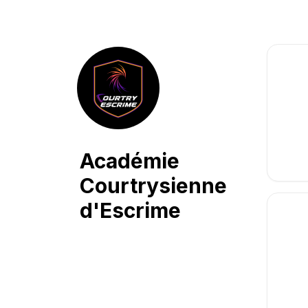
RES
EDJ
COU
LES 2
Académie
22 
202
Courtrysienne
d'Escrime