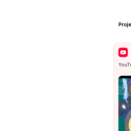
Proj
YouT