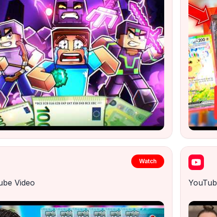
Watch
ube Video
YouTub