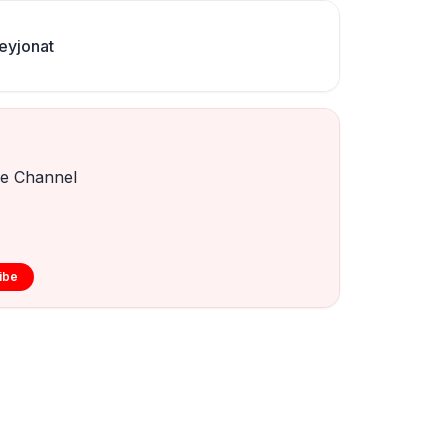
yjonat
e Channel
ibe