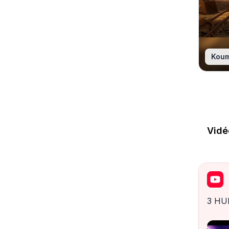
Kou
Vidé
3 HU