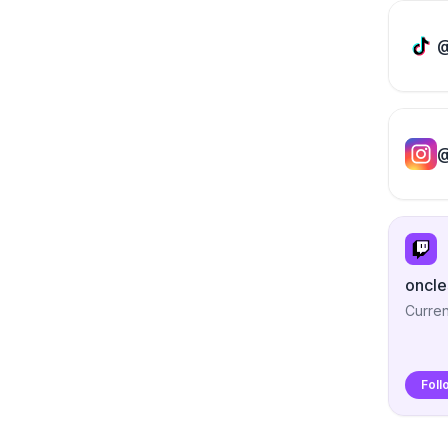
@
@
oncl
Curren
Foll