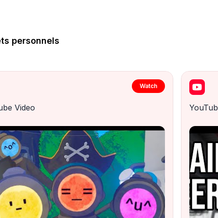
ets personnels
Watch
ube Video
YouTub