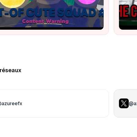
réseaux
azureefx
@a