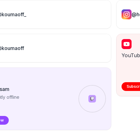
koumaoff_
@he
koumaoff
YouTub
Subscr
esam
tly offline
ow