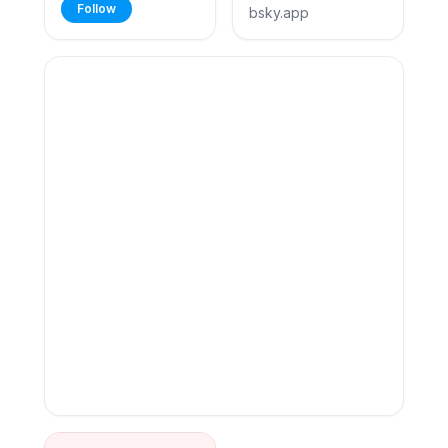
les
Follow
bsky.app
fougères...