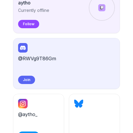
aytho
Currently offline
Follow
@RWVg9T86Gm
Join
@aytho_
oui j'adore